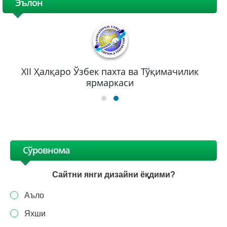
Эълон
XII Ҳалқаро Ўзбек пахта ва Тўқимачилик
ярмаркаси
Сўровнома
Сайтни янги дизайни ёқдими?
Аъло
Яхши