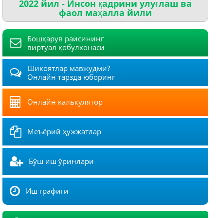
2022 йил - Инсон қадрини улуғлаш ва
фаол маҳалла йили
Бошқарув раисининг
виртуал қобулхонаси
Шикоятлар мавжудми?
Онлайн тарзда юборинг
Онлайн калькулятор
Меъёрий ҳужжатлар
Бўш иш ўринлари
Иш графиги