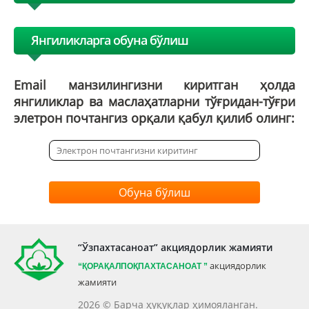
Янгиликларга обуна бўлиш
Email манзилингизни киритган ҳолда
янгиликлар ва маслаҳатларни тўғридан-тўғри
элетрон почтангиз орқали қабул қилиб олинг:
Обуна бўлиш
“Ўзпахтасаноат” акциядорлик жамияти
акциядорлик
“ҚОРАҚАЛПОҚПАХТАСАНОАТ
”
жамияти
2026 © Барча ҳуқуқлар ҳимояланган.