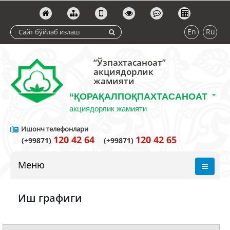
En
Ru
“Ўзпахтасаноат”
акциядорлик
жамияти
“ҚОРАҚАЛПОҚПАХТАСАНОАТ
”
акциядорлик жамияти
Ишонч телефонлари
120 42 64
120 42 65
(+99871)
(+99871)
Меню
Иш графиги