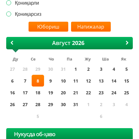
Қониқарли
Қониқарсиз
Натижалар
Август
Ду
Се
Чо
Па
Жу
Ша
Як
27
28
29
30
31
1
2
3
4
5
6
7
8
9
10
11
12
13
14
15
16
17
18
19
20
21
22
23
24
25
26
27
28
29
30
31
1
2
3
4
5
6
Нукусда об-ҳаво