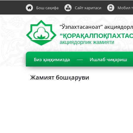
Бош саҳифа
Сайт харитаси
Мобил т
“Ўзпахтасаноат” акциядор
“ҚОРАҚАЛПОҚПАХТА
акциядорлик жамияти
Биз ҳаққимизда
Ишлаб чиқариш
Жамият бошқаруви