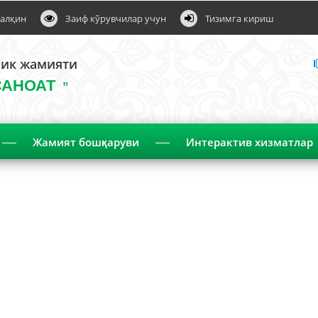
алқин
Заиф кўрувчилар учун
Тизимга кириш
лик жамияти
САНОАТ
”
Жамият бошқаруви
Интерактив хизматлар
Эълонлар