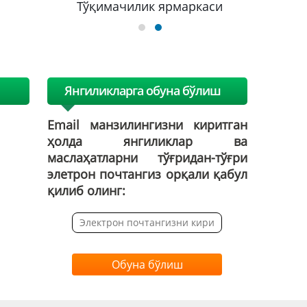
Тўқимачилик ярмаркаси
Янгиликларга обуна бўлиш
Email манзилингизни киритган
ҳолда янгиликлар ва
маслаҳатларни тўғридан-тўғри
элетрон почтангиз орқали қабул
қилиб олинг:
Обуна бўлиш