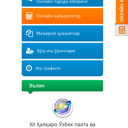
Онлайн тарзда юборинг
Онлайн калькулятор
Меъёрий ҳужжатлар
Бўш иш ўринлари
Иш графиги
Эълон
XII Ҳалқаро Ўзбек пахта ва