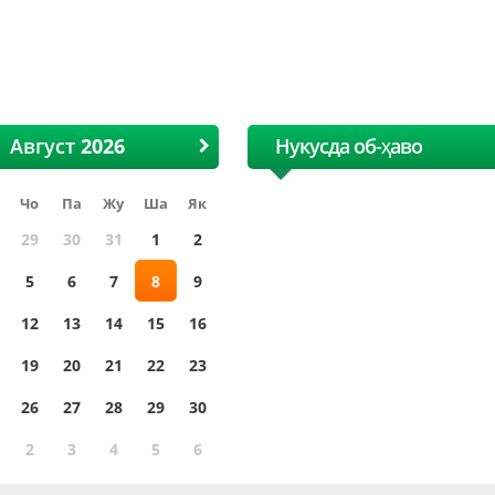
Тўқимачилик ярмаркаси
Август
Нукусда об-ҳаво
Чо
Па
Жу
Ша
Як
29
30
31
1
2
5
6
7
8
9
12
13
14
15
16
19
20
21
22
23
26
27
28
29
30
2
3
4
5
6