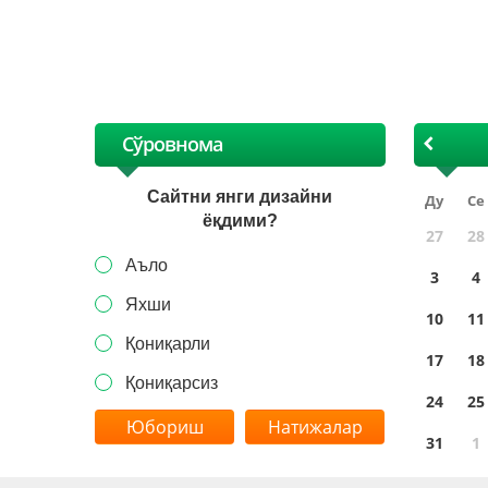
Сўровнома
Сайтни янги дизайни
Ду
Се
ёқдими?
27
28
Аъло
3
4
Яхши
10
11
Қониқарли
17
18
Қониқарсиз
24
25
Натижалар
31
1