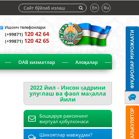
En
Ru
Ишонч телефонлари
120 42 64
(+99871)
120 42 65
(+99871)
ОАВ хизматлар
Алоқалар
2022 йил - Инсон қадрини
улуғлаш ва фаол маҳалла
йили
Бошқарув раисининг
виртуал қобулхонаси
Шикоятлар мавжудми?